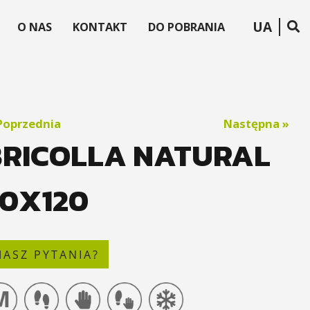
UA
O NAS
KONTAKT
DO POBRANIA
Poprzednia
Następna »
BRICOLLA NATURAL
20X120
ASZ PYTANIA?