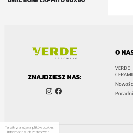
URAL BONE LAPPATO 60X60
O NA
VERDE
CERAMI
ZNAJDZIESZ NAS:
Nowośc
Poradni
Ta witryna używa plików cookies.
Informacje o ich zastosowaniu