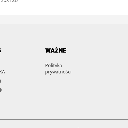
S
WAŻNE
Polityka
KA
prywatności
i
k