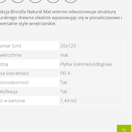
ekcja Bricolla Natural Mat wiernie odwzorowuje strukturę
uralnego drewna idealnie wpasowując się w ponadczasowe i
wersalne style wnętrzarskie.
ICOLLA NATURAL 20X120 - Cechy
zmiar [cm]
20x120
wierzchnia
mat
dzaj
Płytka ścienna/podłogowa
asa ścieralności
PEI 4
ozoodporność
Tak
ktyfikacja
Tak
ość w kartonie
1,44 m2