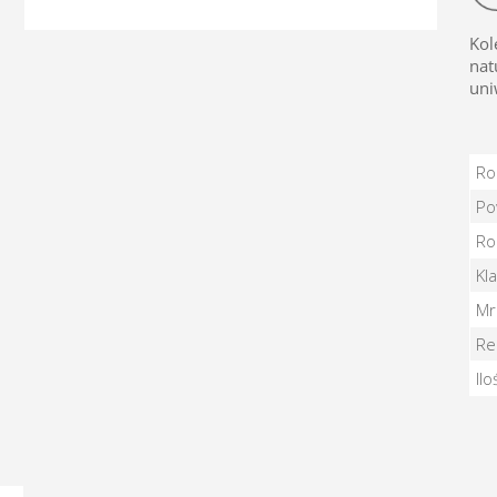
Kol
nat
uni
BR
Ro
Po
Ro
Kl
Mr
Re
Il