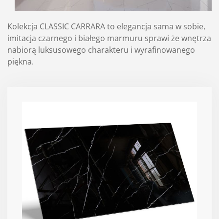
Kolekcja CLASSIC CARRARA to elegancja sama w sobie,
imitacja czarnego i białego marmuru sprawi że wnętrza
nabiorą luksusowego charakteru i wyrafinowanego
piękna.