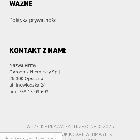
WAŻNE
Polityka prywatności
KONTAKT Z NAMI:
Nazwa Firmy
Ogrodnik Niemirscy Sp.j
26-300 Opoczno
ul. Inowłodzka 24
nip: 768-15-09-693
WSZELKIE PRAWA ZASTRZEŻONE © 2026
POWERED BY
QUICK.CART
WEBMASTER
Ta witryna używa plików cookies.