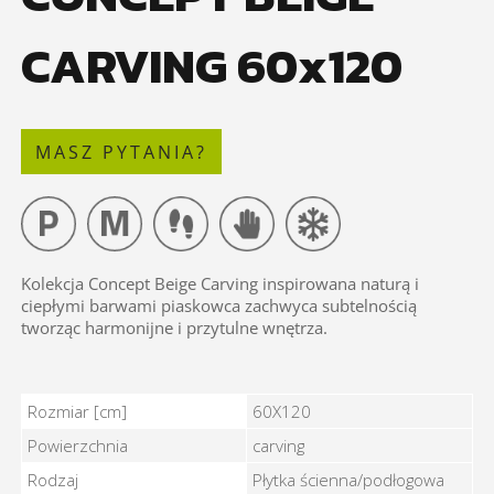
CARVING 60x120
MASZ PYTANIA?
Kolekcja Concept Beige Carving inspirowana naturą i
ciepłymi barwami piaskowca zachwyca subtelnością
tworząc harmonijne i przytulne wnętrza.
CONCEPT BEIGE CARVING 60x120 - Cechy
Rozmiar [cm]
60X120
Powierzchnia
carving
Rodzaj
Płytka ścienna/podłogowa