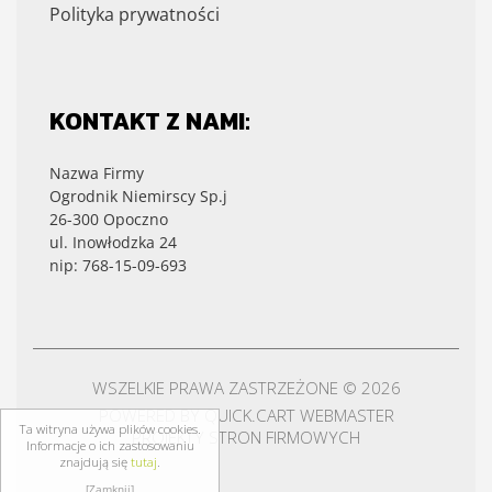
Polityka prywatności
KONTAKT Z NAMI:
Nazwa Firmy
Ogrodnik Niemirscy Sp.j
26-300 Opoczno
ul. Inowłodzka 24
nip: 768-15-09-693
WSZELKIE PRAWA ZASTRZEŻONE © 2026
POWERED BY
QUICK.CART
WEBMASTER
Ta witryna używa plików cookies.
PROJEKTY STRON FIRMOWYCH
Informacje o ich zastosowaniu
znajdują się
tutaj
.
[Zamknij]