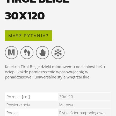
30X120
MASZ PYTANIA?
Kolekcja Tirol Beige
dzięki miodowemu odcieniowi beżu
ociepli każde pomieszczenie wpasowując się w
ponadczasowe i uniwersalne style wnętrzarskie.
TIROL BEIGE 30X120 - Cechy
Rozmiar [cm]
30x120
Powierzchnia
Matowa
Rodzaj
Płytka ścienna/podłogowa