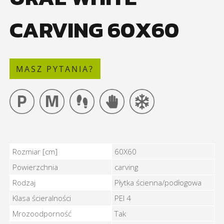
CARVING 60X60
MASZ PYTANIA?
URAL WHITE CARVING 60X60 - Cechy
Rozmiar [cm]
60X60
Powierzchnia
carving
Rodzaj
Płytka ścienna/podłogowa
Klasa ścieralności
PEI 4
Mrozoodporność
Tak