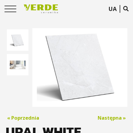
UA
« Poprzednia
Następna »
URAL WHITE