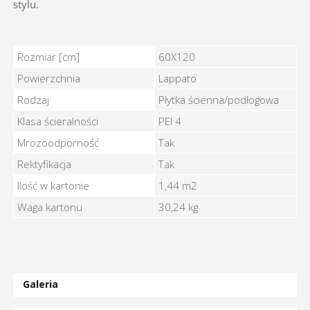
stylu.
MANHATTAN GRIS SUGAR LAPPATO 60X120 - Cechy
Rozmiar [cm]
60X120
Powierzchnia
Lappato
Rodzaj
Płytka ścienna/podłogowa
Klasa ścieralności
PEI 4
Mrozoodporność
Tak
Rektyfikacja
Tak
Ilość w kartonie
1,44 m2
Waga kartonu
30,24 kg
Galeria