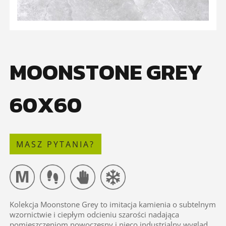
MOONSTONE GREY
60X60
MASZ PYTANIA?
Kolekcja Moonstone Grey to imitacja kamienia o subtelnym
wzornictwie i ciepłym odcieniu szarości nadająca
pomieszczeniom nowoczesny i nieco industrialny wygląd.