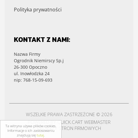
Polityka prywatności
KONTAKT Z NAMI:
Nazwa Firmy
Ogrodnik Niemirscy Sp.j
26-300 Opoczno
ul. Inowłodzka 24
nip: 768-15-09-693
WSZELKIE PRAWA ZASTRZEŻONE © 2026
POWERED BY
QUICK.CART
WEBMASTER
Ta witryna używa plików cookies.
PROJEKTY STRON FIRMOWYCH
Informacje o ich zastosowaniu
znajdują się
tutaj
.