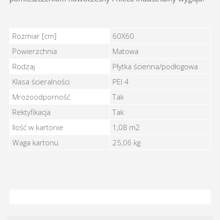
MOONSTONE GREY 60X60 - Cechy
Rozmiar [cm]
60X60
Powierzchnia
Matowa
Rodzaj
Płytka ścienna/podłogowa
Klasa ścieralności
PEI 4
Mrozoodporność
Tak
Rektyfikacja
Tak
Ilość w kartonie
1,08 m2
Waga kartonu
25,06 kg