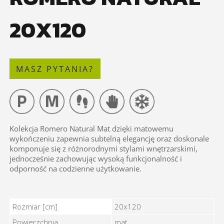
20X120
MASZ PYTANIA?
Kolekcja Romero Natural Mat dzięki matowemu
wykończeniu zapewnia subtelną elegancję oraz doskonale
komponuje się z różnorodnymi stylami wnętrzarskimi,
jednocześnie zachowując wysoką funkcjonalność i
odporność na codzienne użytkowanie.
ROMERO NATURAL 20X120 - Cechy
Rozmiar [cm]
20x120
Powierzchnia
mat