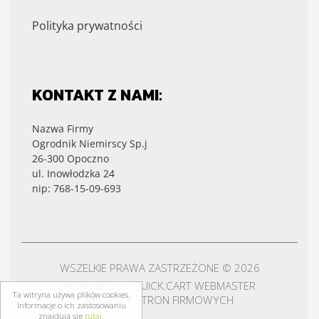
Polityka prywatności
KONTAKT Z NAMI:
Nazwa Firmy
Ogrodnik Niemirscy Sp.j
26-300 Opoczno
ul. Inowłodzka 24
nip: 768-15-09-693
WSZELKIE PRAWA ZASTRZEŻONE © 2026
POWERED BY
QUICK.CART
WEBMASTER
Ta witryna używa plików cookies.
PROJEKTY STRON FIRMOWYCH
Informacje o ich zastosowaniu
znajdują się
tutaj
.