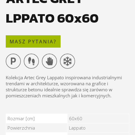
LPPATO 60x60
MASZ PYTANIA?
Kolekcja Artec Grey Lappato inspirowana industrialnymi
trendami w architekturze, wzorowana na grafice i
strukturze betonu idealnie sprawdza się zarówno w
pomieszczeniach mieszkalnych jak i komercyjnych.
ARTEC GREY LPPATO 60x60 - Cechy
Rozmiar [cm]
60x60
Powierzchnia
Lappato