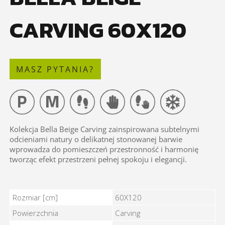
CARVING 60X120
MASZ PYTANIA?
Kolekcja Bella Beige Carving zainspirowana subtelnymi
odcieniami natury o delikatnej stonowanej barwie
wprowadza do pomieszczeń przestronność i harmonię
tworząc efekt przestrzeni pełnej spokoju i elegancji.
BELLA BEIGE CARVING 60X120 - Cechy
Rozmiar [cm]
60X120
Powierzchnia
Carving