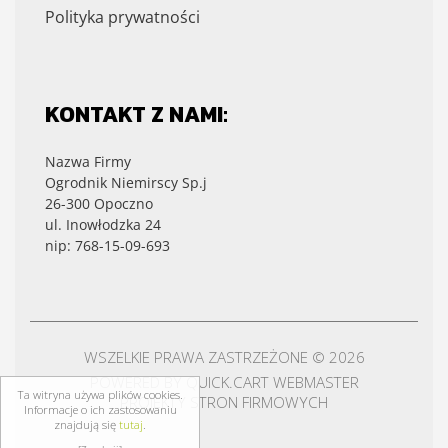
Polityka prywatności
KONTAKT Z NAMI:
Nazwa Firmy
Ogrodnik Niemirscy Sp.j
26-300 Opoczno
ul. Inowłodzka 24
nip: 768-15-09-693
WSZELKIE PRAWA ZASTRZEŻONE © 2026
POWERED BY
QUICK.CART
WEBMASTER
Ta witryna używa plików cookies.
PROJEKTY STRON FIRMOWYCH
Informacje o ich zastosowaniu
znajdują się
tutaj
.