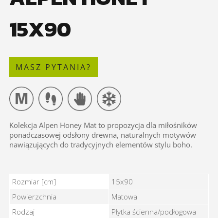
15X90
MASZ PYTANIA?
Kolekcja Alpen Honey Mat to propozycja dla miłośników
ponadczasowej odsłony drewna, naturalnych motywów
nawiązujących do tradycyjnych elementów stylu boho.
ALPEN HONEY 15X90 - Cechy
Rozmiar [cm]
15x90
Powierzchnia
Matowa
Rodzaj
Płytka ścienna/podłogowa