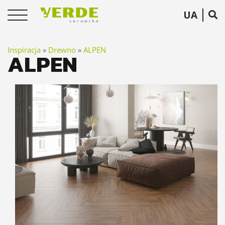
UA
Inspiracja
»
Drewno
»
ALPEN
ALPEN