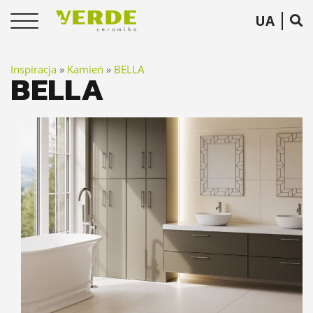
UA
Inspiracja
»
Kamień
»
BELLA
BELLA